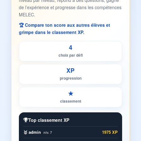
niveau par niveau, répond à des questions, gagne
de l’expérience et progresse dans les compétences
MELEC.
🏆 Compare ton score aux autres élèves et
grimpe dans le classement XP.
4
choix par défi
XP
progression
★
classement
Top classement XP
🥇 admin
1975 XP
niv. 7