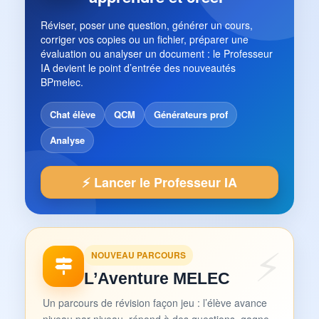
Réviser, poser une question, générer un cours,
corriger vos copies ou un fichier, préparer une
évaluation ou analyser un document : le Professeur
IA devient le point d’entrée des nouveautés
BPmelec.
Chat élève
QCM
Générateurs prof
Analyse
⚡ Lancer le Professeur IA
NOUVEAU PARCOURS
L’Aventure MELEC
Un parcours de révision façon jeu : l’élève avance