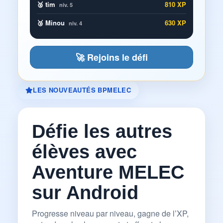
🥈 tim
810 XP
niv. 5
🥉 Minou
630 XP
niv. 4
🚀 Rejoins le défi
LES NOUVEAUTÉS BPMELEC
Défie les autres
élèves avec
Aventure MELEC
sur Android
Progresse niveau par niveau, gagne de l’XP,