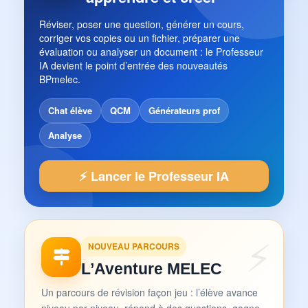
Réviser, poser une question, générer un cours,
corriger vos copies ou un fichier, préparer une
évaluation ou analyser un document : le Professeur
IA devient le point d’entrée des nouveautés
BPmelec.
Chat élève
QCM
Générateurs prof
Analyse
⚡ Lancer le Professeur IA
NOUVEAU PARCOURS
L’Aventure MELEC
Un parcours de révision façon jeu : l’élève avance