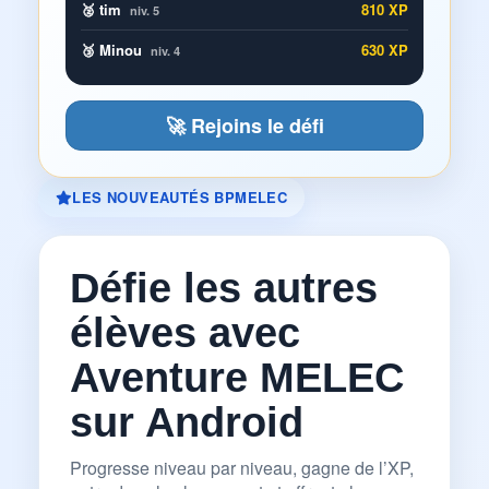
🥈 tim
810 XP
niv. 5
🥉 Minou
630 XP
niv. 4
🚀 Rejoins le défi
LES NOUVEAUTÉS BPMELEC
Défie les autres
élèves avec
Aventure MELEC
sur Android
Progresse niveau par niveau, gagne de l’XP,