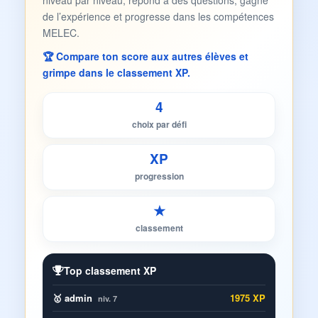
niveau par niveau, répond à des questions, gagne
de l’expérience et progresse dans les compétences
MELEC.
🏆 Compare ton score aux autres élèves et
grimpe dans le classement XP.
4
choix par défi
XP
progression
★
classement
Top classement XP
🥇 admin
1975 XP
niv. 7