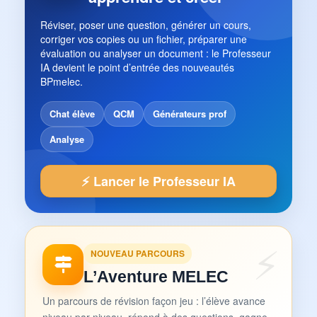
Réviser, poser une question, générer un cours,
corriger vos copies ou un fichier, préparer une
évaluation ou analyser un document : le Professeur
IA devient le point d’entrée des nouveautés
BPmelec.
Chat élève
QCM
Générateurs prof
Analyse
⚡ Lancer le Professeur IA
NOUVEAU PARCOURS
L’Aventure MELEC
Un parcours de révision façon jeu : l’élève avance