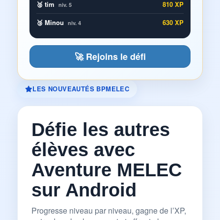
🥈 tim
810 XP
niv. 5
🥉 Minou
630 XP
niv. 4
🚀 Rejoins le défi
LES NOUVEAUTÉS BPMELEC
Défie les autres
élèves avec
Aventure MELEC
sur Android
Progresse niveau par niveau, gagne de l’XP,