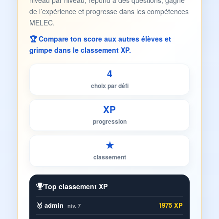
niveau par niveau, répond à des questions, gagne
de l’expérience et progresse dans les compétences
MELEC.
🏆 Compare ton score aux autres élèves et
grimpe dans le classement XP.
4
choix par défi
XP
progression
★
classement
Top classement XP
🥇 admin
1975 XP
niv. 7