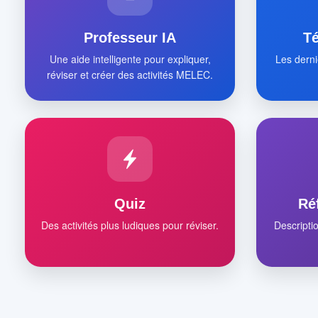
Professeur IA
T
Une aide intelligente pour expliquer,
Les derni
réviser et créer des activités MELEC.
Quiz
Ré
Des activités plus ludiques pour réviser.
Descripti