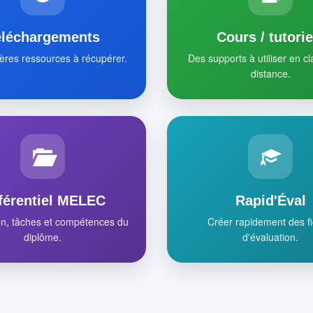
éléchargements
Cours / tutorie
ères ressources à récupérer.
Des supports à utiliser en c
distance.
férentiel MELEC
Rapid'Éval
on, tâches et compétences du
Créer rapidement des f
diplôme.
d'évaluation.