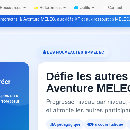
Ressources
Référentiels
Outils
Contact
nteractifs, à Aventure MELEC, aux défis XP et aux ressources MELEC
LES NOUVEAUTÉS BPMELEC
Défie les autres
réer
Aventure MELEC
copies ou un
Progresse niveau par niveau, 
 Professeur
et affronte les autres partici
IA pédagogique
Parcours ludique