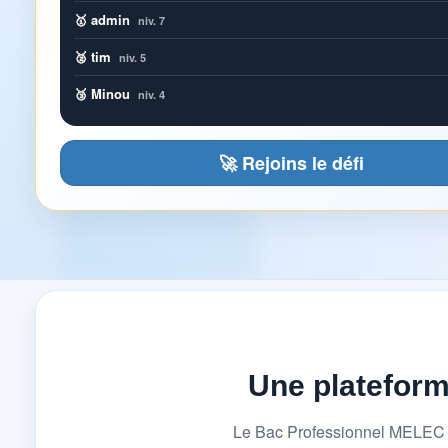
🥇 admin
niv. 7
🥈 tim
niv. 5
🥉 Minou
niv. 4
🚀 Rejoins le défi
Une platefor
Le Bac Professionnel MELEC (M