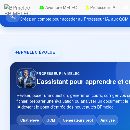
Aventure MELEC
Professeur IA
Découvrez gratuitement BPmelec
BP MELEC
🚀
Créez un compte pour accéder au Professeur IA, aux QCM i
BPMELEC ÉVOLUE
PROFESSEUR IA MELEC
L’assistant pour apprendre et c
Réviser, poser une question, générer un cours, corriger vos 
fichier, préparer une évaluation ou analyser un document : le
IA devient le point d’entrée des nouveautés BPmelec.
Chat élève
QCM
Générateurs prof
Analyse