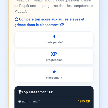
niveau par niveau, répond à des questions, gagne
de l’expérience et progresse dans les compétences
MELEC.
🏆 Compare ton score aux autres élèves et
grimpe dans le classement XP.
4
choix par défi
XP
progression
★
classement
Top classement XP
🥇 admin
1975 XP
niv. 7