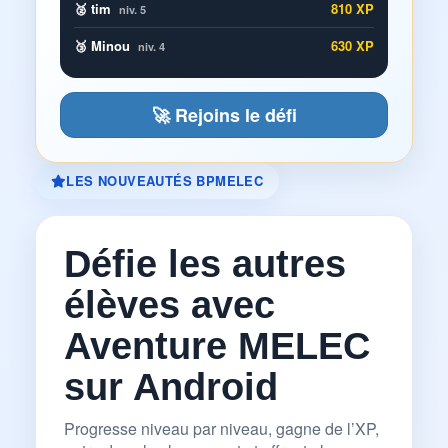
🥈 tim
810 XP
niv. 5
🥉 Minou
630 XP
niv. 4
🚀 Rejoins le défi
LES NOUVEAUTÉS BPMELEC
Défie les autres
élèves avec
Aventure MELEC
sur Android
Progresse niveau par niveau, gagne de l’XP,