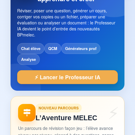
Réviser, poser une question, générer un cours,
corriger vos copies ou un fichier, préparer une
évaluation ou analyser un document : le Professeur
IA devient le point d’entrée des nouveautés
BPmelec.
Chat élève
QCM
Générateurs prof
Analyse
⚡ Lancer le Professeur IA
NOUVEAU PARCOURS
L’Aventure MELEC
Un parcours de révision façon jeu : l’élève avance