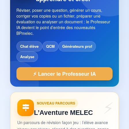
Réviser, poser une question, générer un cours,
corriger vos copies ou un fichier, préparer une
évaluation ou analyser un document : le Professeur
IA devient le point d’entrée des nouveautés
BPmelec.
Chat élève
QCM
Générateurs prof
Analyse
⚡ Lancer le Professeur IA
NOUVEAU PARCOURS
L’Aventure MELEC
Un parcours de révision façon jeu : l’élève avance