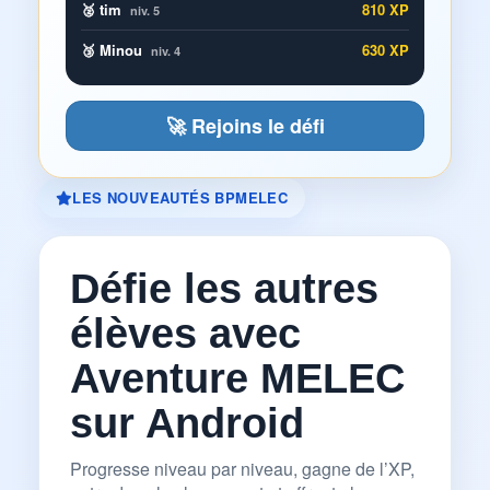
🥈 tim
810 XP
niv. 5
🥉 Minou
630 XP
niv. 4
🚀 Rejoins le défi
LES NOUVEAUTÉS BPMELEC
Défie les autres
élèves avec
Aventure MELEC
sur Android
Progresse niveau par niveau, gagne de l’XP,