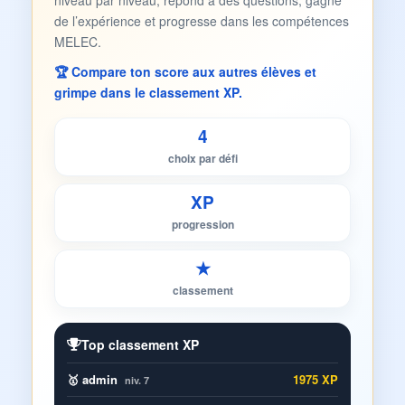
niveau par niveau, répond à des questions, gagne
de l’expérience et progresse dans les compétences
MELEC.
🏆 Compare ton score aux autres élèves et
grimpe dans le classement XP.
4
choix par défi
XP
progression
★
classement
Top classement XP
🥇 admin
1975 XP
niv. 7