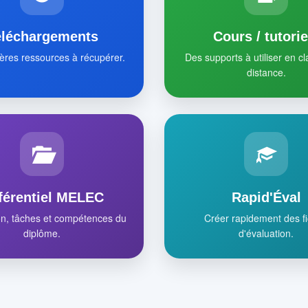
éléchargements
Cours / tutorie
ères ressources à récupérer.
Des supports à utiliser en c
distance.
férentiel MELEC
Rapid'Éval
on, tâches et compétences du
Créer rapidement des f
diplôme.
d'évaluation.