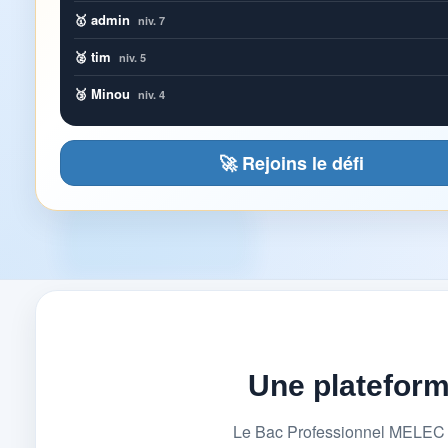
🥇 admin
niv. 7
🥈 tim
niv. 5
🥉 Minou
niv. 4
🚀 Rejoins le défi
Une platefor
Le Bac Professionnel MELEC (M