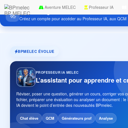
Aventure MELEC
Professeur IA
Découvrez gratuitement BPmelec
BP MELEC
🚀
Créez un compte pour accéder au Professeur IA, aux QCM i
BPMELEC ÉVOLUE
PROFESSEUR IA MELEC
L’assistant pour apprendre et c
Réviser, poser une question, générer un cours, corriger vos 
fichier, préparer une évaluation ou analyser un document : le
IA devient le point d’entrée des nouveautés BPmelec.
Chat élève
QCM
Générateurs prof
Analyse