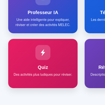
Professeur IA
T
Une aide intelligente pour expliquer,
Les derni
réviser et créer des activités MELEC.
Quiz
Ré
Des activités plus ludiques pour réviser.
Descripti