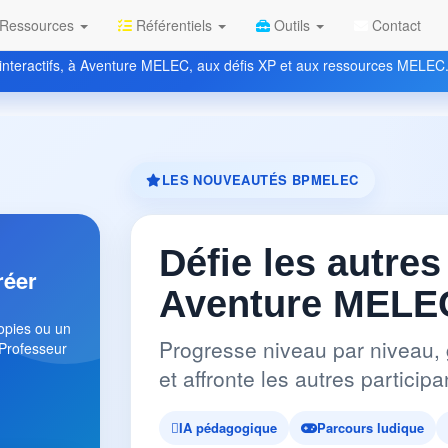
Ressources
Référentiels
Outils
Contact
nteractifs, à Aventure MELEC, aux défis XP et aux ressources MELEC
LES NOUVEAUTÉS BPMELEC
Défie les autres
réer
Aventure MELEC
copies ou un
Progresse niveau par niveau, 
 Professeur
et affronte les autres partici
IA pédagogique
Parcours ludique