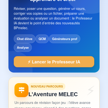
Réviser, poser une question, générer un cours,
corriger vos copies ou un fichier, préparer une
évaluation ou analyser un document : le Professeur
IA devient le point d’entrée des nouveautés
BPmelec.
Chat élève
QCM
Générateurs prof
Analyse
⚡ Lancer le Professeur IA
NOUVEAU PARCOURS
L’Aventure MELEC
Un parcours de révision façon jeu : l’élève avance