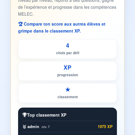
niveau par niveau, répond à des questions, gagne
de l’expérience et progresse dans les compétences
MELEC.
🏆 Compare ton score aux autres élèves et
grimpe dans le classement XP.
4
choix par défi
XP
progression
★
classement
Top classement XP
🥇 admin
1975 XP
niv. 7