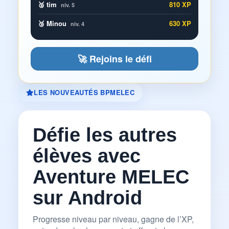
🥈 tim
810 XP
niv. 5
🥉 Minou
630 XP
niv. 4
🚀 Rejoins le défi
LES NOUVEAUTÉS BPMELEC
Défie les autres
élèves avec
Aventure MELEC
sur Android
Progresse niveau par niveau, gagne de l’XP,