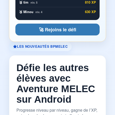
🥈 tim
810 XP
niv. 5
🥉 Minou
630 XP
niv. 4
🚀 Rejoins le défi
LES NOUVEAUTÉS BPMELEC
Défie les autres
élèves avec
Aventure MELEC
sur Android
Progresse niveau par niveau, gagne de l’XP,