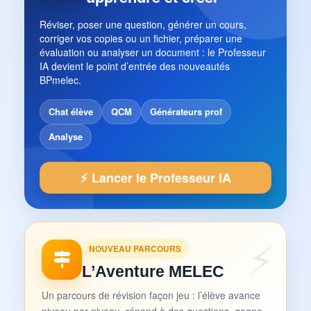
Réviser, poser une question, générer un cours,
corriger vos copies ou un fichier, préparer une
évaluation ou analyser un document : le Professeur
IA devient le point d’entrée des nouveautés
BPmelec.
Chat élève
QCM
Générateurs prof
Analyse
⚡ Lancer le Professeur IA
NOUVEAU PARCOURS
L’Aventure MELEC
Un parcours de révision façon jeu : l’élève avance