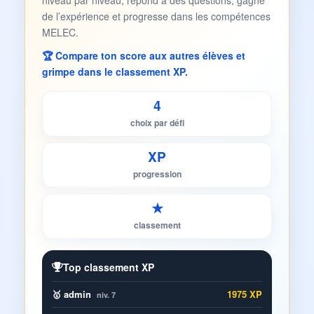
niveau par niveau, répond à des questions, gagne
de l’expérience et progresse dans les compétences
MELEC.
🏆 Compare ton score aux autres élèves et
grimpe dans le classement XP.
4
choix par défi
XP
progression
★
classement
Top classement XP
🥇 admin
1975 XP
niv. 7