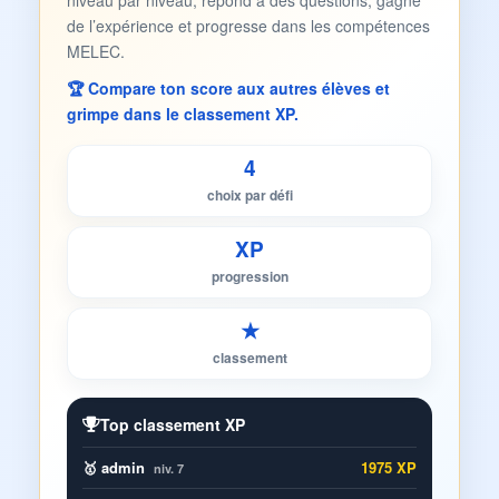
niveau par niveau, répond à des questions, gagne
de l’expérience et progresse dans les compétences
MELEC.
🏆 Compare ton score aux autres élèves et
grimpe dans le classement XP.
4
choix par défi
XP
progression
★
classement
Top classement XP
🥇 admin
1975 XP
niv. 7