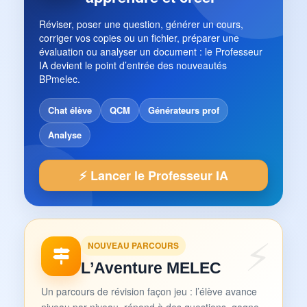
Réviser, poser une question, générer un cours,
corriger vos copies ou un fichier, préparer une
évaluation ou analyser un document : le Professeur
IA devient le point d’entrée des nouveautés
BPmelec.
Chat élève
QCM
Générateurs prof
Analyse
⚡ Lancer le Professeur IA
NOUVEAU PARCOURS
L’Aventure MELEC
Un parcours de révision façon jeu : l’élève avance