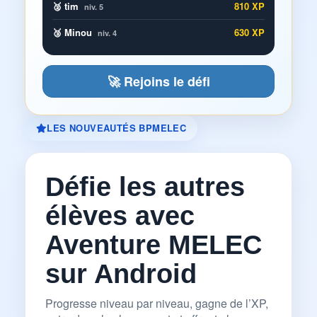
🥈 tim
810 XP
niv. 5
🥉 Minou
630 XP
niv. 4
🚀 Rejoins le défi
LES NOUVEAUTÉS BPMELEC
Défie les autres
élèves avec
Aventure MELEC
sur Android
Progresse niveau par niveau, gagne de l’XP,