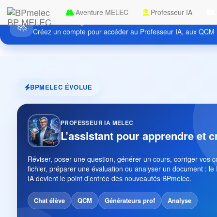
Aventure MELEC
Professeur IA
Découvrez gratuitement BPmelec
BP MELEC
🚀
Créez un compte pour accéder au Professeur IA, aux QCM i
BPMELEC ÉVOLUE
PROFESSEUR IA MELEC
L’assistant pour apprendre et c
Réviser, poser une question, générer un cours, corriger vos 
fichier, préparer une évaluation ou analyser un document : le
IA devient le point d’entrée des nouveautés BPmelec.
Chat élève
QCM
Générateurs prof
Analyse