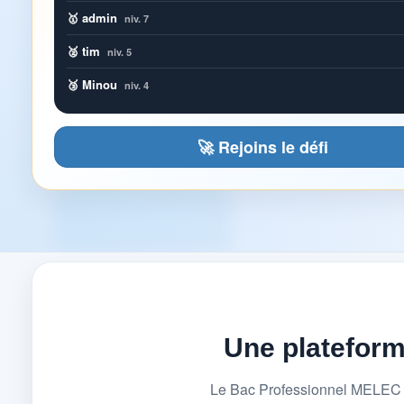
🥇 admin
niv. 7
🥈 tim
niv. 5
🥉 Minou
niv. 4
🚀 Rejoins le défi
Une platefor
Le Bac Professionnel MELEC (M