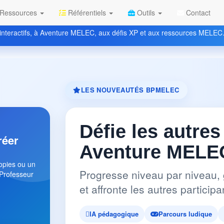
Ressources
Référentiels
Outils
Contact
nteractifs, à Aventure MELEC, aux défis XP et aux ressources MELEC
LES NOUVEAUTÉS BPMELEC
Défie les autres
réer
Aventure MELEC
copies ou un
Progresse niveau par niveau, 
 Professeur
et affronte les autres partici
IA pédagogique
Parcours ludique