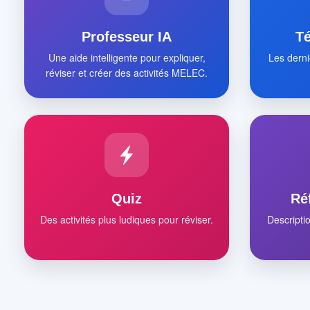
Professeur IA
T
Une aide intelligente pour expliquer,
Les derni
réviser et créer des activités MELEC.
Quiz
Ré
Des activités plus ludiques pour réviser.
Descripti