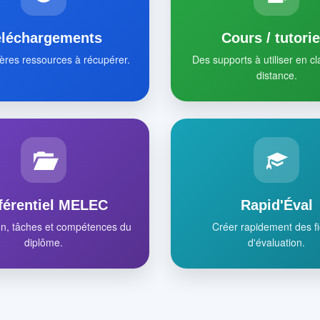
éléchargements
Cours / tutorie
ères ressources à récupérer.
Des supports à utiliser en c
distance.
férentiel MELEC
Rapid'Éval
on, tâches et compétences du
Créer rapidement des f
diplôme.
d'évaluation.