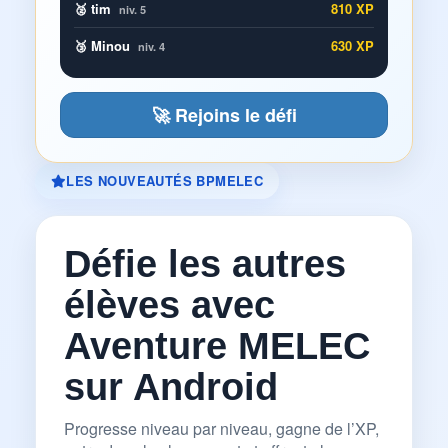
🥈 tim
810 XP
niv. 5
🥉 Minou
630 XP
niv. 4
🚀 Rejoins le défi
LES NOUVEAUTÉS BPMELEC
Défie les autres
élèves avec
Aventure MELEC
sur Android
Progresse niveau par niveau, gagne de l’XP,