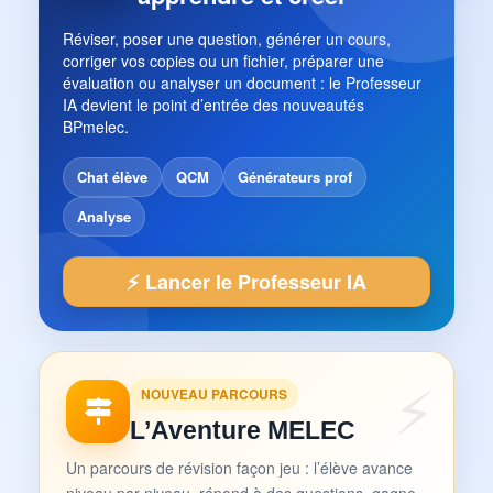
Réviser, poser une question, générer un cours,
corriger vos copies ou un fichier, préparer une
évaluation ou analyser un document : le Professeur
IA devient le point d’entrée des nouveautés
BPmelec.
Chat élève
QCM
Générateurs prof
Analyse
⚡ Lancer le Professeur IA
NOUVEAU PARCOURS
L’Aventure MELEC
Un parcours de révision façon jeu : l’élève avance