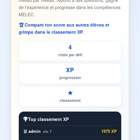
niveau par niveau, répond à des questions, gagne
de l’expérience et progresse dans les compétences
MELEC.
🏆 Compare ton score aux autres élèves et
grimpe dans le classement XP.
4
choix par défi
XP
progression
★
classement
Top classement XP
🥇 admin
1975 XP
niv. 7