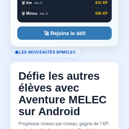
🥈 tim
810 XP
niv. 5
🥉 Minou
630 XP
niv. 4
🚀 Rejoins le défi
LES NOUVEAUTÉS BPMELEC
Défie les autres
élèves avec
Aventure MELEC
sur Android
Progresse niveau par niveau, gagne de l’XP,