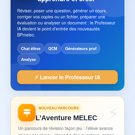
Réviser, poser une question, générer un cours,
corriger vos copies ou un fichier, préparer une
évaluation ou analyser un document : le Professeur
IA devient le point d’entrée des nouveautés
BPmelec.
Chat élève
QCM
Générateurs prof
Analyse
⚡ Lancer le Professeur IA
NOUVEAU PARCOURS
L’Aventure MELEC
Un parcours de révision façon jeu : l’élève avance