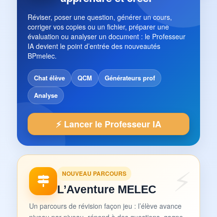
Réviser, poser une question, générer un cours,
corriger vos copies ou un fichier, préparer une
évaluation ou analyser un document : le Professeur
IA devient le point d’entrée des nouveautés
BPmelec.
Chat élève
QCM
Générateurs prof
Analyse
⚡ Lancer le Professeur IA
NOUVEAU PARCOURS
L’Aventure MELEC
Un parcours de révision façon jeu : l’élève avance