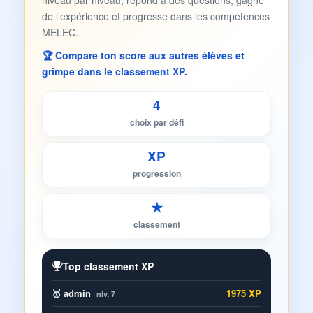
niveau par niveau, répond à des questions, gagne
de l’expérience et progresse dans les compétences
MELEC.
🏆 Compare ton score aux autres élèves et
grimpe dans le classement XP.
4
choix par défi
XP
progression
★
classement
Top classement XP
🥇 admin
1975 XP
niv. 7