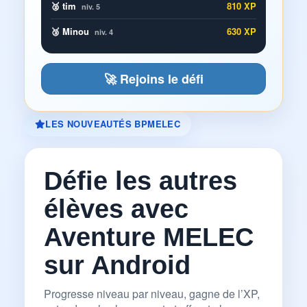
🥈 tim
810 XP
niv. 5
🥉 Minou
630 XP
niv. 4
🚀 Rejoins le défi
LES NOUVEAUTÉS BPMELEC
Défie les autres
élèves avec
Aventure MELEC
sur Android
Progresse niveau par niveau, gagne de l’XP,