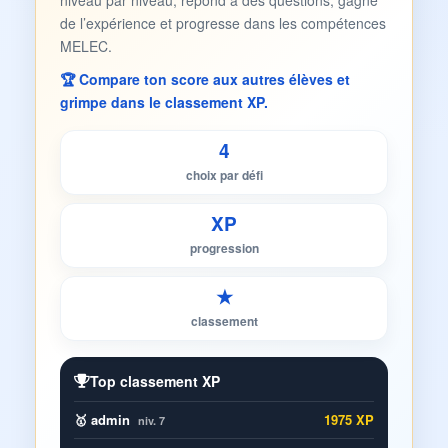
niveau par niveau, répond à des questions, gagne
de l’expérience et progresse dans les compétences
MELEC.
🏆 Compare ton score aux autres élèves et
grimpe dans le classement XP.
4
choix par défi
XP
progression
★
classement
Top classement XP
🥇 admin
1975 XP
niv. 7