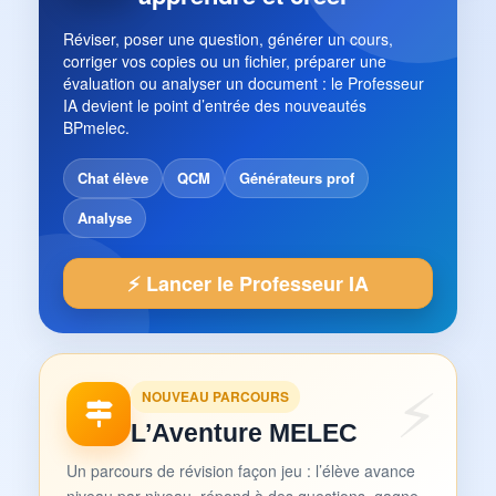
Réviser, poser une question, générer un cours,
corriger vos copies ou un fichier, préparer une
évaluation ou analyser un document : le Professeur
IA devient le point d’entrée des nouveautés
BPmelec.
Chat élève
QCM
Générateurs prof
Analyse
⚡ Lancer le Professeur IA
NOUVEAU PARCOURS
L’Aventure MELEC
Un parcours de révision façon jeu : l’élève avance