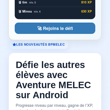
🥈 tim
810 XP
niv. 5
🥉 Minou
630 XP
niv. 4
🚀 Rejoins le défi
LES NOUVEAUTÉS BPMELEC
Défie les autres
élèves avec
Aventure MELEC
sur Android
Progresse niveau par niveau, gagne de l’XP,