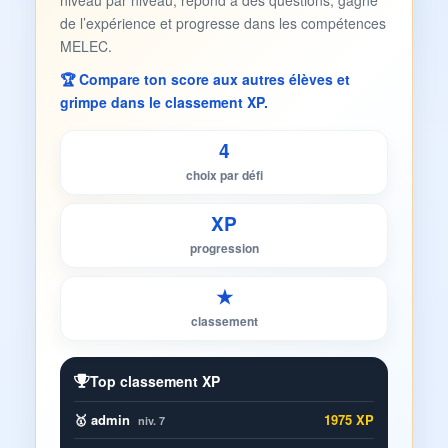
niveau par niveau, répond à des questions, gagne
de l’expérience et progresse dans les compétences
MELEC.
🏆 Compare ton score aux autres élèves et
grimpe dans le classement XP.
4
choix par défi
XP
progression
★
classement
Top classement XP
🥇 admin
1975 XP
niv. 7