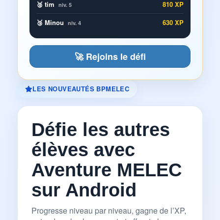
🥈 tim
810 XP
niv. 5
🥉 Minou
630 XP
niv. 4
🚀 Rejoins le défi
LES NOUVEAUTÉS BPMELEC
Défie les autres
élèves avec
Aventure MELEC
sur Android
Progresse niveau par niveau, gagne de l’XP,