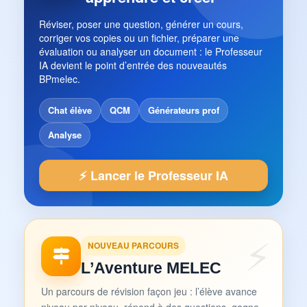
Réviser, poser une question, générer un cours,
corriger vos copies ou un fichier, préparer une
évaluation ou analyser un document : le Professeur
IA devient le point d’entrée des nouveautés
BPmelec.
Chat élève
QCM
Générateurs prof
Analyse
⚡ Lancer le Professeur IA
NOUVEAU PARCOURS
L’Aventure MELEC
Un parcours de révision façon jeu : l’élève avance