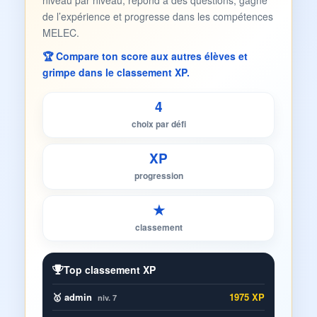
niveau par niveau, répond à des questions, gagne
de l’expérience et progresse dans les compétences
MELEC.
🏆 Compare ton score aux autres élèves et
grimpe dans le classement XP.
4
choix par défi
XP
progression
★
classement
Top classement XP
🥇 admin
1975 XP
niv. 7