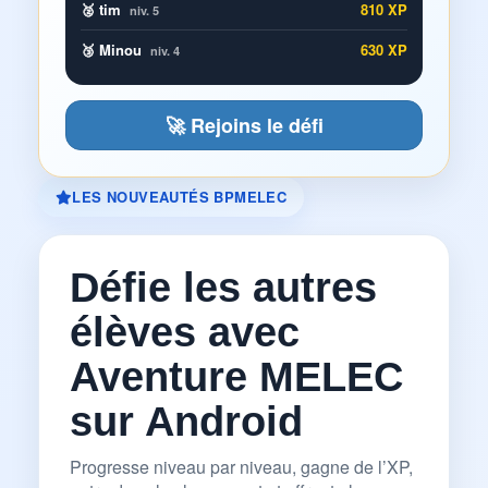
🥈 tim
810 XP
niv. 5
🥉 Minou
630 XP
niv. 4
🚀 Rejoins le défi
LES NOUVEAUTÉS BPMELEC
Défie les autres
élèves avec
Aventure MELEC
sur Android
Progresse niveau par niveau, gagne de l’XP,