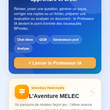
Réviser, poser une question, générer un cours,
corriger vos copies ou un fichier, préparer une
évaluation ou analyser un document : le Professeur
IA devient le point d’entrée des nouveautés
BPmelec.
Chat élève
QCM
Générateurs prof
Analyse
⚡ Lancer le Professeur IA
NOUVEAU PARCOURS
L’Aventure MELEC
Un parcours de révision façon jeu : l’élève avance