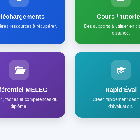
éléchargements
Cours / tutorie
ères ressources à récupérer.
Des supports à utiliser en c
distance.
férentiel MELEC
Rapid'Éval
on, tâches et compétences du
Créer rapidement des f
diplôme.
d'évaluation.