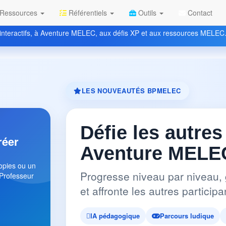
Ressources
Référentiels
Outils
Contact
nteractifs, à Aventure MELEC, aux défis XP et aux ressources MELEC
LES NOUVEAUTÉS BPMELEC
Défie les autres
réer
Aventure MELEC
copies ou un
Progresse niveau par niveau, 
 Professeur
et affronte les autres partici
IA pédagogique
Parcours ludique