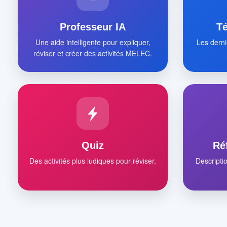
Professeur IA
T
Une aide intelligente pour expliquer,
Les derni
réviser et créer des activités MELEC.
Quiz
Ré
Des activités plus ludiques pour réviser.
Descripti