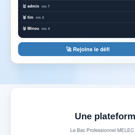
🥇 admin
niv. 7
🥈 tim
niv. 5
🥉 Minou
niv. 4
🚀 Rejoins le défi
Une platefor
Le Bac Professionnel MELEC (M