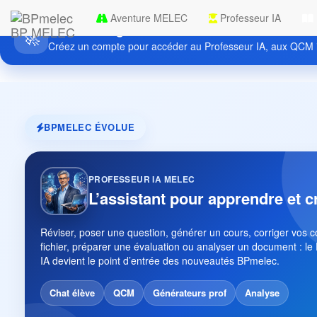
Aventure MELEC
Professeur IA
Découvrez gratuitement BPmelec
BP MELEC
🚀
Créez un compte pour accéder au Professeur IA, aux QCM i
BPMELEC ÉVOLUE
PROFESSEUR IA MELEC
L’assistant pour apprendre et c
Réviser, poser une question, générer un cours, corriger vos 
fichier, préparer une évaluation ou analyser un document : le
IA devient le point d’entrée des nouveautés BPmelec.
Chat élève
QCM
Générateurs prof
Analyse