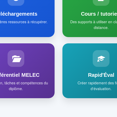
éléchargements
Cours / tutorie
ères ressources à récupérer.
Des supports à utiliser en c
distance.
férentiel MELEC
Rapid'Éval
on, tâches et compétences du
Créer rapidement des f
diplôme.
d'évaluation.