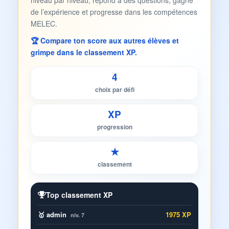
niveau par niveau, répond à des questions, gagne
de l’expérience et progresse dans les compétences
MELEC.
🏆 Compare ton score aux autres élèves et
grimpe dans le classement XP.
4
choix par défi
XP
progression
★
classement
Top classement XP
🥇 admin
1975 XP
niv. 7