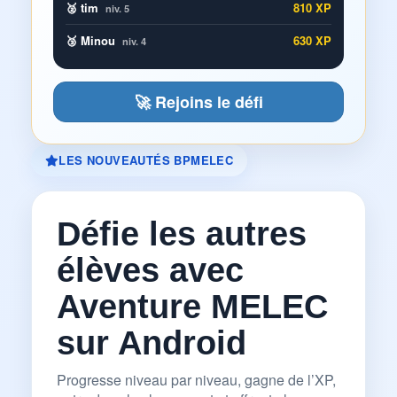
🥈 tim
810 XP
niv. 5
🥉 Minou
630 XP
niv. 4
🚀 Rejoins le défi
LES NOUVEAUTÉS BPMELEC
Défie les autres
élèves avec
Aventure MELEC
sur Android
Progresse niveau par niveau, gagne de l’XP,