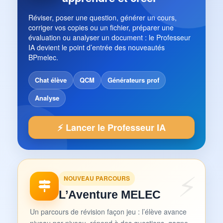
Réviser, poser une question, générer un cours,
corriger vos copies ou un fichier, préparer une
évaluation ou analyser un document : le Professeur
IA devient le point d’entrée des nouveautés
BPmelec.
Chat élève
QCM
Générateurs prof
Analyse
⚡ Lancer le Professeur IA
NOUVEAU PARCOURS
L’Aventure MELEC
Un parcours de révision façon jeu : l’élève avance