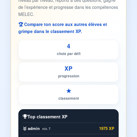
niveau par niveau, répond à des questions, gagne
de l’expérience et progresse dans les compétences
MELEC.
🏆 Compare ton score aux autres élèves et
grimpe dans le classement XP.
4
choix par défi
XP
progression
★
classement
Top classement XP
🥇 admin
1975 XP
niv. 7