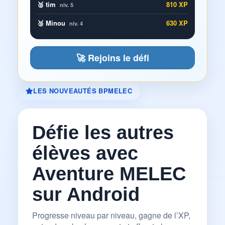
🥈 tim
810 XP
niv. 5
🥉 Minou
630 XP
niv. 4
🚀 Rejoins le défi
LES NOUVEAUTÉS BPMELEC
Défie les autres
élèves avec
Aventure MELEC
sur Android
Progresse niveau par niveau, gagne de l’XP,