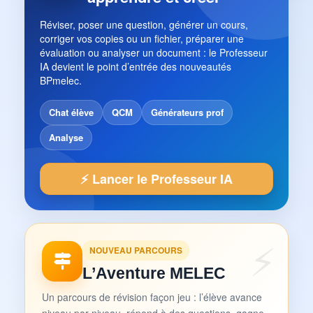
Réviser, poser une question, générer un cours,
corriger vos copies ou un fichier, préparer une
évaluation ou analyser un document : le Professeur
IA devient le point d’entrée des nouveautés
BPmelec.
Chat élève
QCM
Générateurs prof
Analyse
⚡ Lancer le Professeur IA
NOUVEAU PARCOURS
L’Aventure MELEC
Un parcours de révision façon jeu : l’élève avance