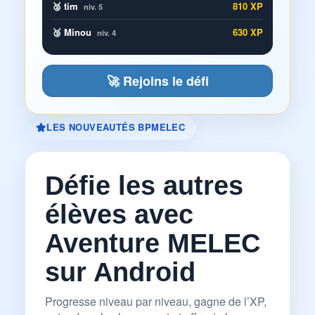
🥈 tim
810 XP
niv. 5
🥉 Minou
630 XP
niv. 4
🚀 Rejoins le défi
LES NOUVEAUTÉS BPMELEC
Défie les autres
élèves avec
Aventure MELEC
sur Android
Progresse niveau par niveau, gagne de l’XP,