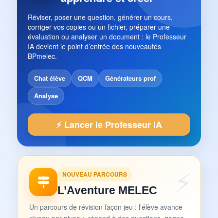
Réviser, poser une question, générer un cours,
corriger vos copies ou un fichier, préparer une
évaluation ou analyser un document : le Professeur
IA devient le point d’entrée des nouveautés
BPmelec.
Chat élève
QCM
Générateurs prof
Analyse
⚡ Lancer le Professeur IA
NOUVEAU PARCOURS
L’Aventure MELEC
Un parcours de révision façon jeu : l’élève avance