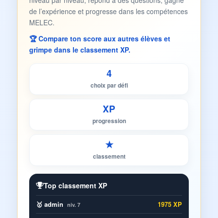
niveau par niveau, répond à des questions, gagne
de l’expérience et progresse dans les compétences
MELEC.
🏆 Compare ton score aux autres élèves et
grimpe dans le classement XP.
4
choix par défi
XP
progression
★
classement
Top classement XP
🥇 admin
1975 XP
niv. 7