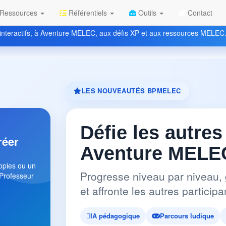
Ressources
Référentiels
Outils
Contact
nteractifs, à Aventure MELEC, aux défis XP et aux ressources MELEC
LES NOUVEAUTÉS BPMELEC
Défie les autres
réer
Aventure MELEC
copies ou un
Progresse niveau par niveau, 
 Professeur
et affronte les autres partici
IA pédagogique
Parcours ludique