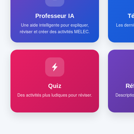
Professeur IA
T
Une aide intelligente pour expliquer,
Les derni
réviser et créer des activités MELEC.
Quiz
Ré
Des activités plus ludiques pour réviser.
Descripti