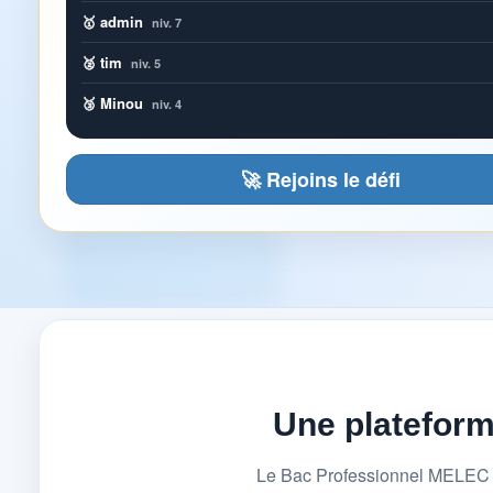
🥇 admin
niv. 7
🥈 tim
niv. 5
🥉 Minou
niv. 4
🚀 Rejoins le défi
Une platefor
Le Bac Professionnel MELEC (M