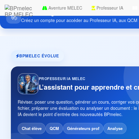
Aventure MELEC
Professeur IA
Découvrez gratuitement BPmelec
BP MELEC
🚀
Créez un compte pour accéder au Professeur IA, aux QCM i
BPMELEC ÉVOLUE
PROFESSEUR IA MELEC
L’assistant pour apprendre et c
Réviser, poser une question, générer un cours, corriger vos 
fichier, préparer une évaluation ou analyser un document : le
IA devient le point d’entrée des nouveautés BPmelec.
Chat élève
QCM
Générateurs prof
Analyse