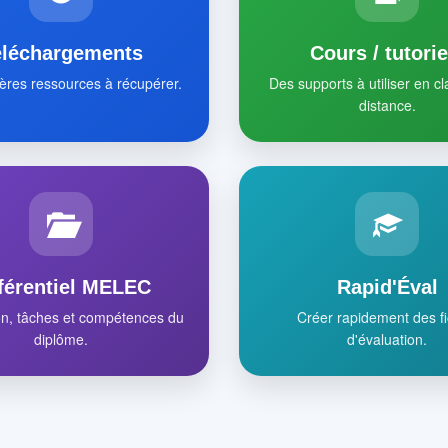
éléchargements
Cours / tutorie
ères ressources à récupérer.
Des supports à utiliser en c
distance.
férentiel MELEC
Rapid'Éval
on, tâches et compétences du
Créer rapidement des f
diplôme.
d'évaluation.