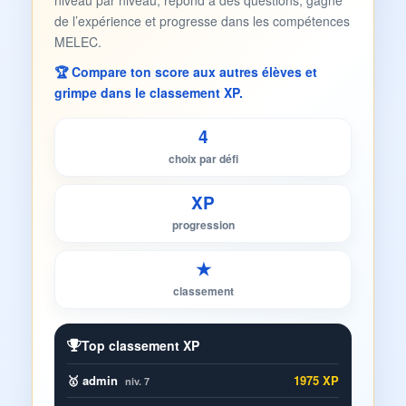
niveau par niveau, répond à des questions, gagne
de l’expérience et progresse dans les compétences
MELEC.
🏆 Compare ton score aux autres élèves et
grimpe dans le classement XP.
4
choix par défi
XP
progression
★
classement
Top classement XP
🥇 admin
1975 XP
niv. 7