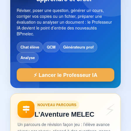
Réviser, poser une question, générer un cours,
corriger vos copies ou un fichier, préparer une
évaluation ou analyser un document : le Professeur
IA devient le point d’entrée des nouveautés
BPmelec.
Chat élève
QCM
Générateurs prof
Analyse
⚡ Lancer le Professeur IA
NOUVEAU PARCOURS
L’Aventure MELEC
Un parcours de révision façon jeu : l’élève avance