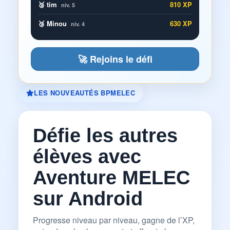
🥈 tim
810 XP
niv. 5
🥉 Minou
630 XP
niv. 4
🚀 Rejoins le défi
LES NOUVEAUTÉS BPMELEC
Défie les autres
élèves avec
Aventure MELEC
sur Android
Progresse niveau par niveau, gagne de l’XP,