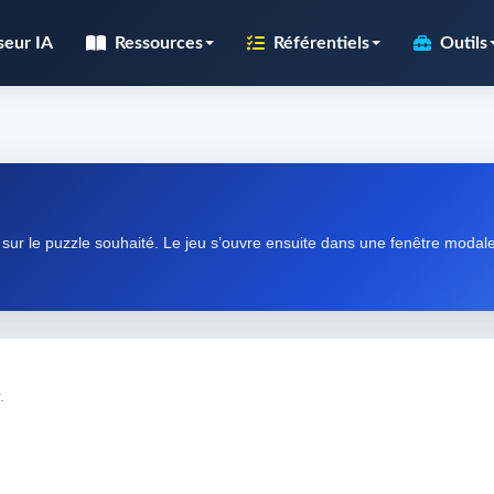
seur IA
Ressources
Référentiels
Outils
e sur le puzzle souhaité. Le jeu s’ouvre ensuite dans une fenêtre modal
.