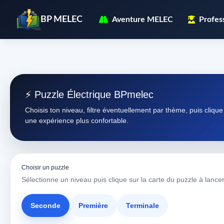
BP MELEC
Aventure MELEC
Profes
⚡ Puzzle Électrique BPmelec
Choisis ton niveau, filtre éventuellement par thème, puis cliqu
une expérience plus confortable.
Choisir un puzzle
Sélectionne un niveau puis clique sur la carte du puzzle à lancer
Seconde
Première
Terminale