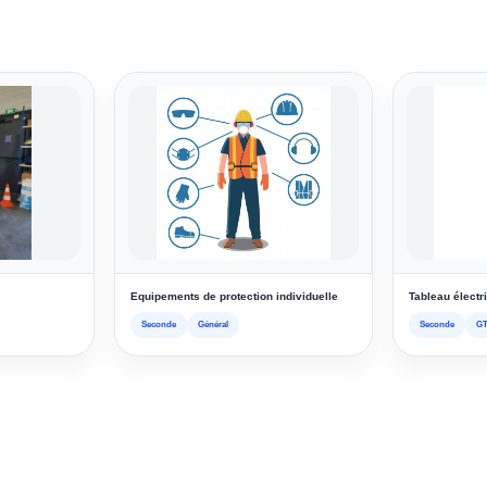
Equipements de protection individuelle
Tableau électr
Seconde
Général
Seconde
G