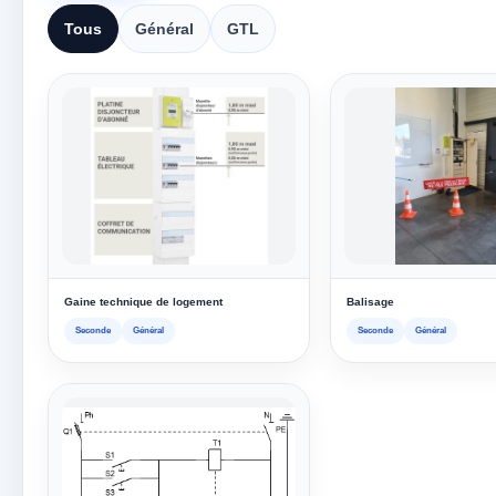
Tous
Général
GTL
Gaine technique de logement
Balisage
Seconde
Général
Seconde
Général