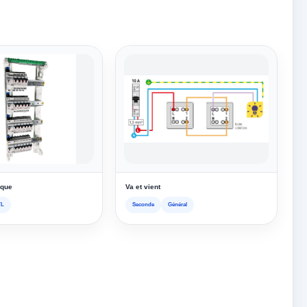
ique
Va et vient
TL
Seconde
Général