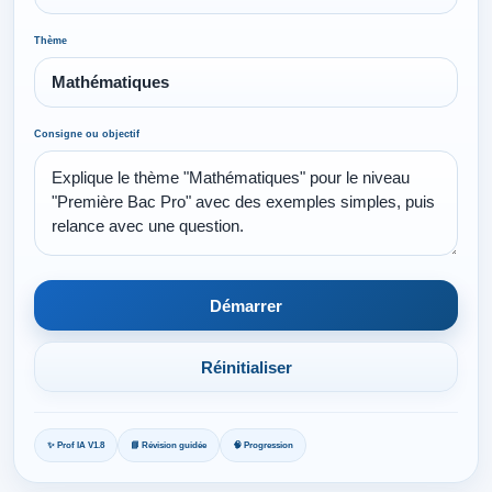
Thème
Consigne ou objectif
Démarrer
Réinitialiser
✨ Prof IA V1.8
📘 Révision guidée
🧠 Progression