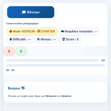
🎓 Réviser
Conversation pédagogique
🟡 Mode VISITEUR • 🆓 STARTER
🎟️ Requêtes restantes : --
🧠 Difficulté : ---
🎯 Niveau : ---
🏆 Score : 0
0
0
0/0
XP : 0%
Bonjour 👋
Choisis un onglet puis clique sur
Démarrer
ou
Générer
.