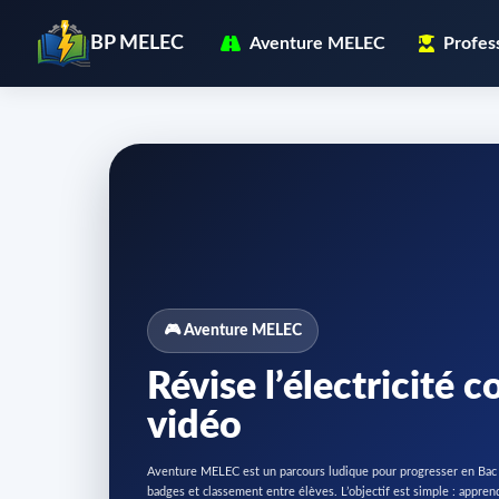
BP MELEC
Aventure MELEC
Profes
🎮 Aventure MELEC
Révise l’électricité
vidéo
Aventure MELEC est un parcours ludique pour progresser en Bac P
badges et classement entre élèves. L’objectif est simple : appre