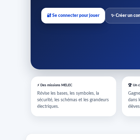
🔐 Se connecter pour jouer
✨ Créer un co
⚡ Des missions MELEC
🏆 Un 
Révise les bases, les symboles, la
Gagne 
sécurité, les schémas et les grandeurs
dans l
électriques.
élèves