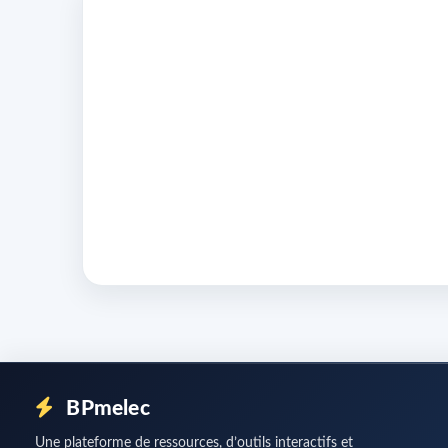
BPmelec
Une plateforme de ressources, d’outils interactifs et