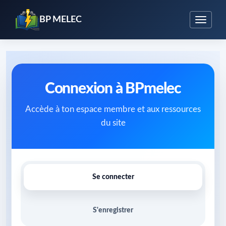
BP MELEC
Connexion à BPmelec
Accède à ton espace membre et aux ressources
du site
Se connecter
S'enregistrer